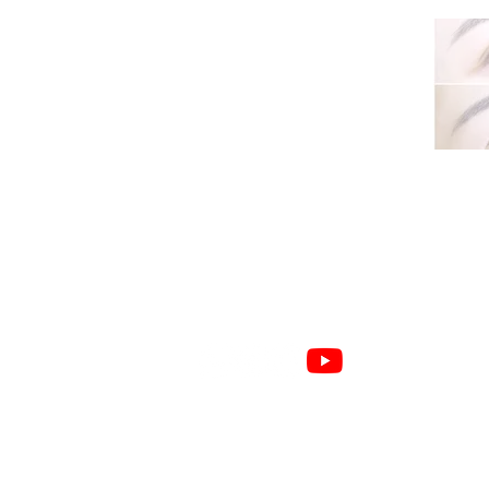
© 2021 by Annie.G created with
Digital Maketi
Makeup Centre V.I.P. Service Centre:
+852 31
Address :
Flat 602, Kam Hing Building,20 Hill