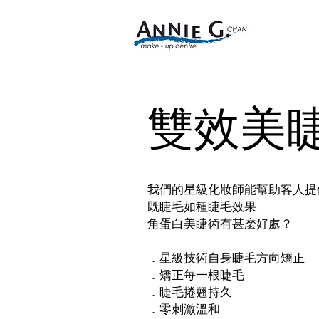
雙效美
我們的星級化妝師能幫助客人提供
既睫毛如種睫毛效果!
角蛋白美睫術有甚麼好處？
．星級技術自身睫毛方向矯正
．矯正每一根睫毛
．睫毛捲翹持久
．零刺激溫和