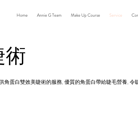
Home
Annie G Team
Make Up Course
Service
Con
睫術
角蛋白雙效美睫術的服務, 優質的角蛋白帶給睫毛營養, 令睫